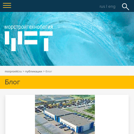
rus
|
eng
morproekt.ru
публикации
блог
Блог