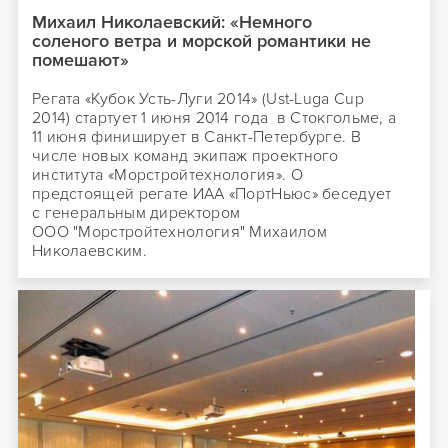
Михаил Николаевский: «Немного
соленого ветра и морской романтики не
помешают»
Регата «Кубок Усть-Луги 2014» (Ust-Luga Cup
2014) стартует 1 июня 2014 года в Стокгольме, а
11 июня финиширует в Санкт-Петербурге. В
числе новых команд экипаж проектного
института «Морстройтехнология». О
предстоящей регате ИАА «ПортНьюс» беседует
с генеральным директором
ООО "Морстройтехнология" Михаилом
Николаевским.