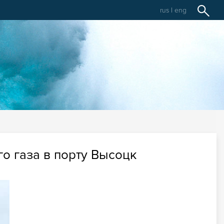
rus
|
eng
о газа в порту Высоцк