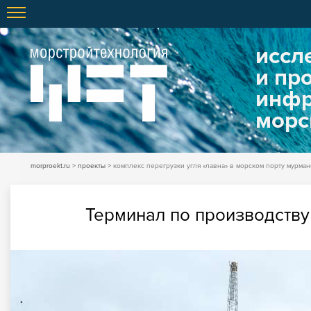
иссл
и пр
инфр
морс
morproekt.ru
проекты
комплекс перегрузки угля «лавна» в морском порту мурман
Терминал по производству