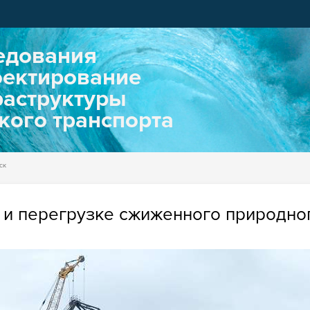
едования
оектирование
аструктуры
кого транспорта
ск
 и перегрузке сжиженного природног