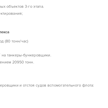
ных объектов 3-го этапа.
ектирования;
лекса
д (80 тонн/час)
 на танкеры-бункеровщики.
щением 20950 тонн.
еровщики и отстоя судов вспомогательного флота: