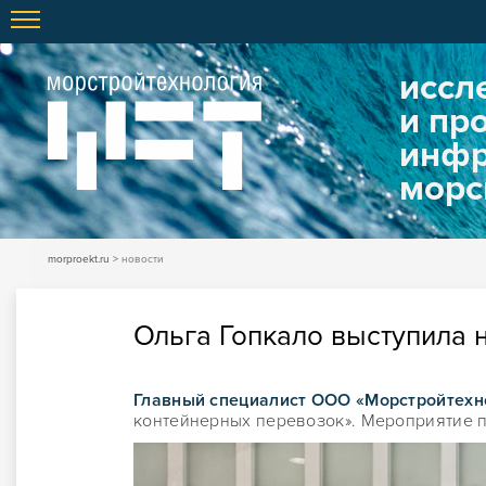
иссл
и пр
инфр
морс
morproekt.ru
новости
Ольга Гопкало выступила 
Главный специалист ООО
«Морстройтехн
контейнерных перевозок». Мероприятие 