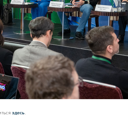
иться
здесь
.