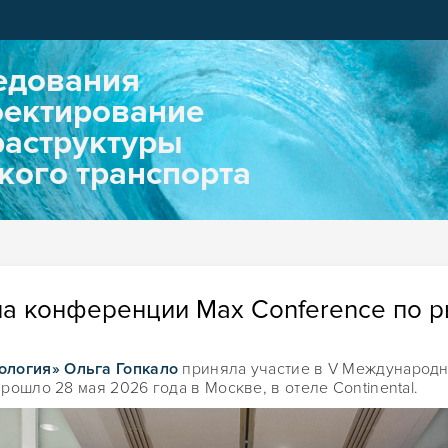
едования
оектирование
аструктуры
кого транспорта
на конференции Max Conference по 
ология» Ольга Гопкало
приняла участие в V
Международн
прошло 28
мая 2026
года в Москве, в отеле Continental.