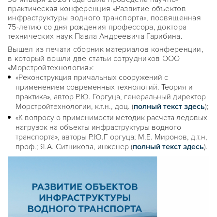
практическая конференция «Развитие объектов
инфраструктуры водного транспорта», посвященная
75-летию со дня рождения профессора, доктора
технических наук Павла Андреевича Гарибина.
Вышел из печати сборник материалов конференции,
в который вошли две статьи сотрудников ООО
«Морстройтехнология»:
«Реконструкция причальных сооружений с
применением современных технологий. Теория и
практика», автор Р.Ю. Горгуца, генеральный директор
Морстройтехнологии, к.т.н., доц. (
полный текст здесь
);
«К вопросу о применимости методик расчета ледовых
нагрузок на объекты инфраструктуры водного
транспорта», авторы Р.Ю.Г оргуца; М.Е. Миронов, д.т.н,
проф.; Я.А. Ситникова, инженер (
полный текст здесь
).