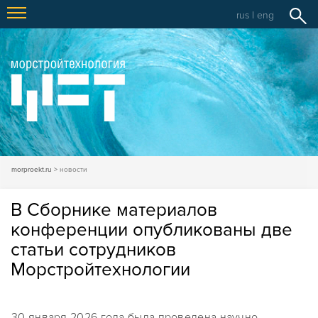
rus
|
eng
morproekt.ru
новости
В Сборнике материалов
конференции опубликованы две
статьи сотрудников
Морстройтехнологии
30 января 2026 года была проведена научно-