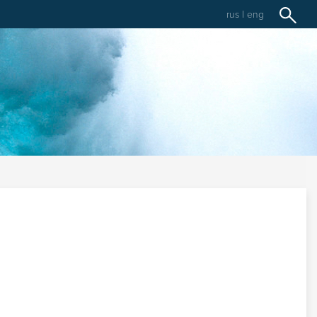
rus
|
eng