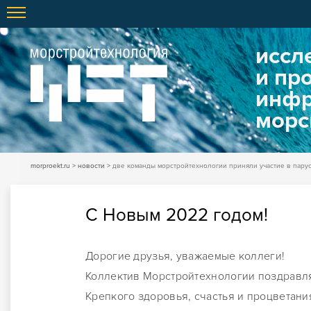
иссл
и пр
инфр
морс
morproekt.ru
новости
две команды морстройтехнологии приняли участие в парус
С Новым 2022 годом!
Дорогие друзья, уважаемые коллеги!
Коллектив Морстройтехнологии поздравля
Крепкого здоровья, счастья и процветания