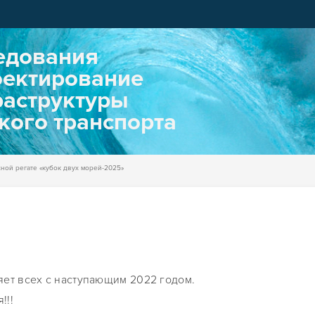
едования
оектирование
аструктуры
кого транспорта
ной регате «кубок двух морей-2025»
ет всех с наступающим 2022 годом.
!!!