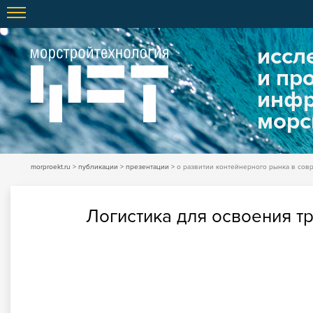
иссл
и пр
инфр
морс
morproekt.ru
публикации
презентации
о развитии контейнерного рынка в сов
Логистика для освоения т