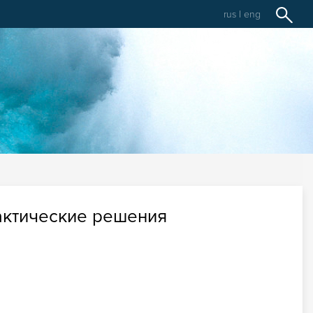
rus
|
eng
актические решения