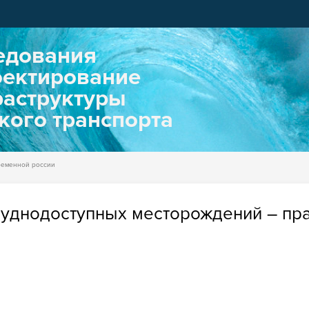
едования
оектирование
аструктуры
кого транспорта
ременной россии
руднодоступных месторождений – пр