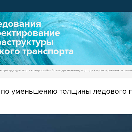
едования
оектирование
аструктуры
кого транспорта
нфраструктуры порта новороссийск благодаря научному подходу к проектированию и ремо
по уменьшению толщины ледового по