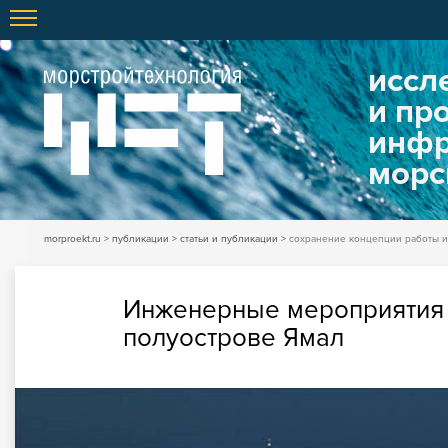
иссл
и пр
инфр
морс
morproekt.ru
публикации
статьи и публикации
сохранение концепции работы и
Инженерные мероприятия 
полуострове Ямал