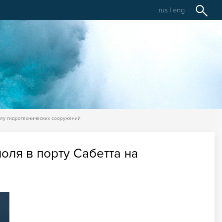
rus
|
eng
нту гидротехнических сооружений
ля в порту Сабетта на