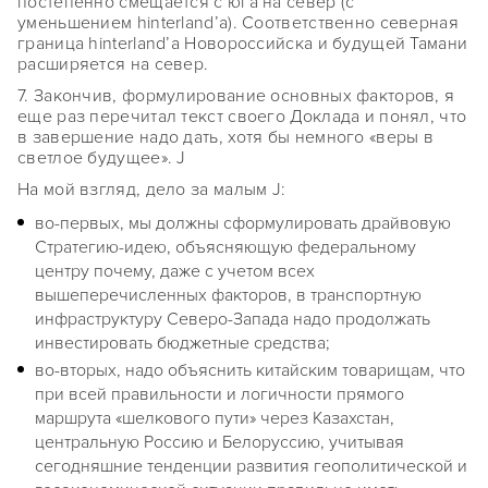
постепенно смещается с юга на север (с
уменьшением hinterland’а). Соответственно северная
граница hinterland’а Новороссийска и будущей Тамани
расширяется на север.
7. Закончив, формулирование основных факторов, я
еще раз перечитал текст своего Доклада и понял, что
в завершение надо дать, хотя бы немного «веры в
светлое будущее». J
На мой взгляд, дело за малым J:
во-первых, мы должны сформулировать драйвовую
Стратегию-идею, объясняющую федеральному
центру почему, даже с учетом всех
вышеперечисленных факторов, в транспортную
инфраструктуру Северо-Запада надо продолжать
инвестировать бюджетные средства;
во-вторых, надо объяснить китайским товарищам, что
при всей правильности и логичности прямого
маршрута «шелкового пути» через Казахстан,
центральную Россию и Белоруссию, учитывая
сегодняшние тенденции развития геополитической и