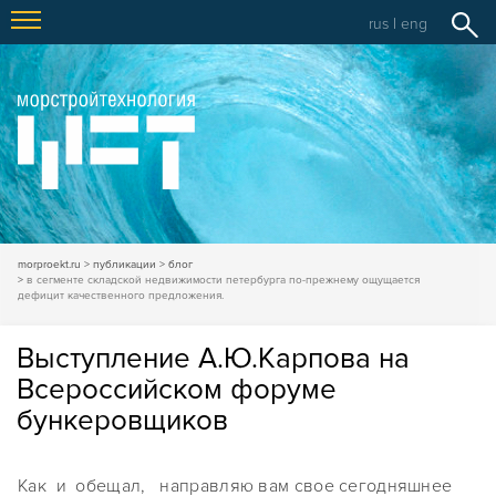
rus
|
eng
morproekt.ru
публикации
блог
в сегменте складской недвижимости петербурга по-прежнему ощущается
дефицит качественного предложения.
Выступление А.Ю.Карпова на
Всероссийском форуме
бункеровщиков
Как и обещал, направляю вам свое сегодняшнее