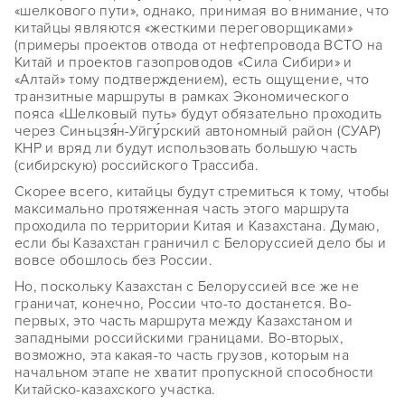
«шелкового пути», однако, принимая во внимание, что
китайцы являются «жесткими переговорщиками»
(примеры проектов отвода от нефтепровода ВСТО на
Китай и проектов газопроводов «Сила Сибири» и
«Алтай» тому подтверждением), есть ощущение, что
транзитные маршруты в рамках Экономического
пояса «Шелковый путь» будут обязательно проходить
через Синьцзя́н-Уйгу́рский автономный район (СУАР)
КНР и вряд ли будут использовать большую часть
(сибирскую) российского Трассиба.
Скорее всего, китайцы будут стремиться к тому, чтобы
максимально протяженная часть этого маршрута
проходила по территории Китая и Казахстана. Думаю,
если бы Казахстан граничил с Белоруссией дело бы и
вовсе обошлось без России.
Но, поскольку Казахстан с Белоруссией все же не
граничат, конечно, России что-то достанется. Во-
первых, это часть маршрута между Казахстаном и
западными российскими границами. Во-вторых,
возможно, эта какая-то часть грузов, которым на
начальном этапе не хватит пропускной способности
Китайско-казахского участка.