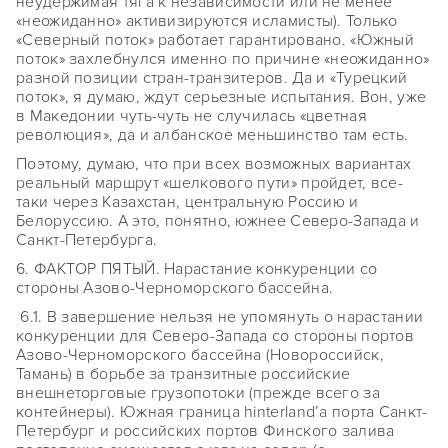
неудержимая тяга к независимости или не менее
«неожиданно» активизируются исламисты). Только
«Северный поток» работает гарантировано. «Южный
поток» захлебнулся именно по причине «неожиданно»
разной позиции стран-транзитеров. Да и «Турецкий
поток», я думаю, ждут серьезные испытания. Вон, уже
в Македонии чуть-чуть не случилась «цветная
революция», да и албанское меньшинство там есть.
Поэтому, думаю, что при всех возможных вариантах
реальный маршрут «шелкового пути» пройдет, все-
таки через Казахстан, центральную Россию и
Белоруссию. А это, понятно, южнее Северо-Запада и
Санкт-Петербурга.
6. ФАКТОР ПЯТЫЙ. Нарастание конкуренции со
стороны Азово-Черноморского бассейна.
6.1. В завершение нельзя не упомянуть о нарастании
конкуренции для Северо-Запада со стороны портов
Азово-Черноморского бассейна (Новороссийск,
Тамань) в борьбе за транзитные российские
внешнеторговые грузопотоки (прежде всего за
контейнеры). Южная граница hinterland’а порта Санкт-
Петербург и российских портов Финского залива