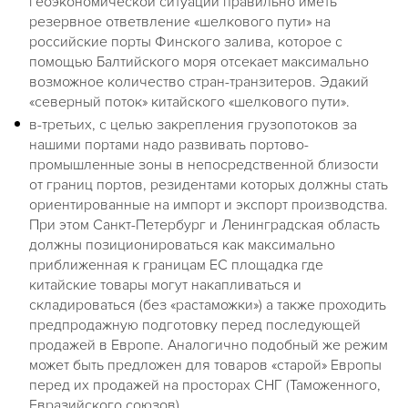
геоэкономической ситуации правильно иметь
резервное ответвление «шелкового пути» на
российские порты Финского залива, которое с
помощью Балтийского моря отсекает максимально
возможное количество стран-транзитеров. Эдакий
«северный поток» китайского «шелкового пути».
в-третьих, с целью закрепления грузопотоков за
нашими портами надо развивать портово-
промышленные зоны в непосредственной близости
от границ портов, резидентами которых должны стать
ориентированные на импорт и экспорт производства.
При этом Санкт-Петербург и Ленинградская область
должны позиционироваться как максимально
приближенная к границам ЕС площадка где
китайские товары могут накапливаться и
складироваться (без «растаможки») а также проходить
предпродажную подготовку перед последующей
продажей в Европе. Аналогично подобный же режим
может быть предложен для товаров «старой» Европы
перед их продажей на просторах СНГ (Таможенного,
Евразийского союзов).