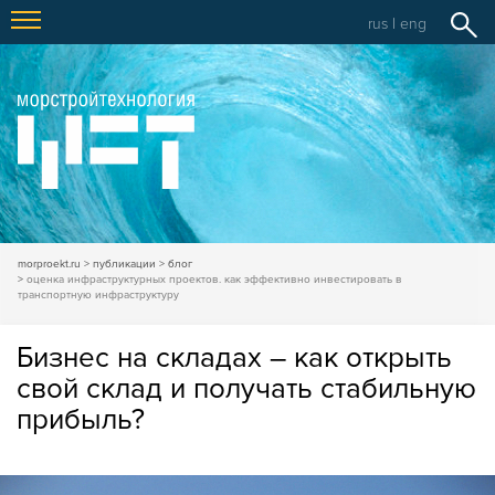
rus
|
eng
morproekt.ru
публикации
блог
оценка инфраструктурных проектов. как эффективно инвестировать в
транспортную инфраструктуру
Бизнес на складах – как открыть
свой склад и получать стабильную
прибыль?