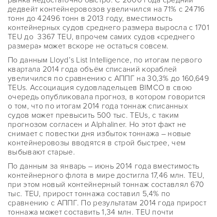
рынка недостаточно быстро. С 2000 года средний
дедвейт контейнеровозов увеличился на 71% с 24716
тонн до 42496 тонн в 2013 году, вместимость
контейнерных судов среднего размера выросла с 1701
TEU до 3367 TEU, впрочем самих судов «среднего
размера» может вскоре не остаться совсем.
По данным Lloyd’s List Intelligence, по итогам первого
квартала 2014 года объём списаний кораблей
увеличился по сравнению с АППГ на 30,3% до 160,649
TEUs. Ассоциация судовладельцев BIMCO в свою
очередь опубликовала прогноз, в котором говорится
о том, что по итогам 2014 года тоннаж списанных
судов может превысить 500 тыс. TEUs, с таким
прогнозом согласен и Alphaliner. Но этот факт не
снимает с повестки дня избыток тоннажа – новые
контейнеровозы вводятся в строй быстрее, чем
выбывают старые.
По данным за январь – июнь 2014 года вместимость
контейнерного флота в мире достигла 17,46 млн. TEU,
при этом новый контейнерный тоннаж составлял 670
тыс. TEU, прирост тоннажа составил 5,4% по
сравнению с АППГ. По результатам 2014 года прирост
тоннажа может составить 1,34 млн. TEU почти