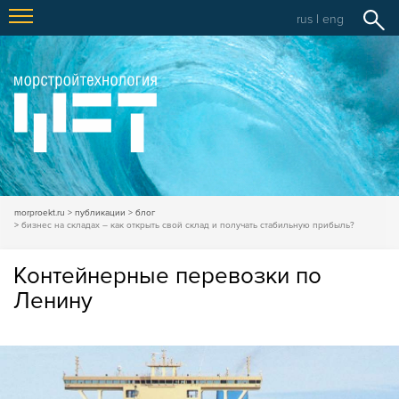
rus
|
eng
morproekt.ru
публикации
блог
бизнес на складах – как открыть свой склад и получать стабильную прибыль?
Контейнерные перевозки по
Ленину