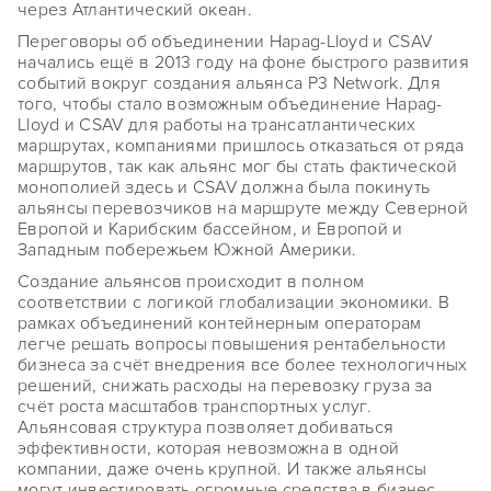
через Атлантический океан.
Переговоры об объединении Hapag-Lloyd и CSAV
начались ещё в 2013 году на фоне быстрого развития
событий вокруг создания альянса P3 Network. Для
того, чтобы стало возможным объединение Hapag-
Lloyd и CSAV для работы на трансатлантических
маршрутах, компаниями пришлось отказаться от ряда
маршрутов, так как альянс мог бы стать фактической
монополией здесь и CSAV должна была покинуть
альянсы перевозчиков на маршруте между Северной
Европой и Карибским бассейном, и Европой и
Западным побережьем Южной Америки.
Создание альянсов происходит в полном
соответствии с логикой глобализации экономики. В
рамках объединений контейнерным операторам
легче решать вопросы повышения рентабельности
бизнеса за счёт внедрения все более технологичных
решений, снижать расходы на перевозку груза за
счёт роста масштабов транспортных услуг.
Альянсовая структура позволяет добиваться
эффективности, которая невозможна в одной
компании, даже очень крупной. И также альянсы
могут инвестировать огромные средства в бизнес –