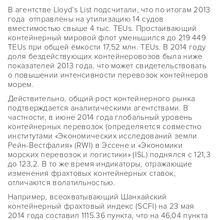
В агентстве Lloyd’s List подсчитали, что по итогам 2013
года отправлены на утилизацию 14 судов
вместимостью свыше 4 тыс. TEUs. Простаивающий
контейнерный мировой флот уменьшился до 219 449
TEUs при общей ёмкости 17,52 млн. TEUs. В 2014 году
доля бездействующих контейнеровозов была ниже
показателей 2013 года, что может свидетельствовать
о повышении интенсивности перевозок контейнеров
морем.
Действительно, общий рост контейнерного рынка
подтверждается аналитическими агентствами. В
частности, в июне 2014 года глобальный уровень
контейнерных перевозок (определяется совместно
институтами «Экономических исследований земли
Рейн-Вестфалия» (RWI) в Эссене и «Экономики
морских перевозок и логистики» (ISL) поднялся с 121,3
до 123,2. В то же время индикаторы, отражающие
изменения фрахтовых контейнерных ставок,
отличаются волатильностью.
Например, всеохватывающий Шанхайский
контейнерный фрахтовый индекс (SCFI) на 23 мая
2014 года составил 1115.36 пункта, что на 46,04 пункта