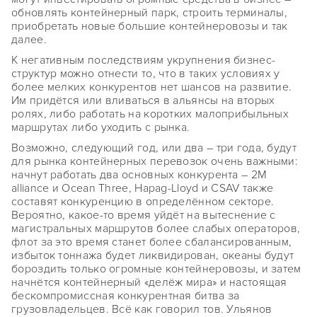
обновлять контейнерный парк, строить терминалы,
приобретать новые большие контейнеровозы и так
далее.
К негативным последствиям укрупнения бизнес-
структур можно отнести то, что в таких условиях у
более мелких конкурентов нет шансов на развитие.
Им придётся или вливаться в альянсы на вторых
ролях, либо работать на коротких малоприбыльных
маршрутах либо уходить с рынка.
Возможно, следующий год, или два – три года, будут
для рынка контейнерных перевозок очень важными:
начнут работать два основных конкурента – 2M
alliance и Ocean Three, Hapag-Lloyd и CSAV также
составят конкуренцию в определённом секторе.
Вероятно, какое-то время уйдёт на вытеснение с
магистральных маршрутов более слабых операторов,
флот за это время станет более сбалансированным,
избыток тоннажа будет ликвидирован, океаны будут
бороздить только огромные контейнеровозы, и затем
начнётся контейнерный «делёж мира» и настоящая
бескомпромиссная конкурентная битва за
грузовладельцев. Всё как говорил тов. Ульянов