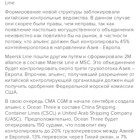
Line.
Формирование новой структуры заблокировали
китайские контрольные ведомства. В данном случае
они скорее были правы, чем неправы, так как
появление настолько могущественного объединения
неизвестно как повлияло бы на рынок, в частности
потому, что альянс должен был контролировать 45%
контейнеропотока в направлении Азия - Европа.
Maersk Line пошли другим путём и сформировали 2M
alliance в составе Maersk Line и MSC. Это объединение
будет контролировать около трети грузопотока Азия –
Европа. Впрочем, альянс, получивший разрешение от
китайской контролирующей организации должен ещё
получить одобрение Федеральной морской комиссии
США.
В свою очередь CMA CGM в начале сентября создала
альянс с Ocean Three в составе China Shipping
Container Lines (CSCL) и United Arab Shipping Company
(UASC). Предположительно, Ocean Three будет
оперировать 150 судами, что позволит ему
контролировать до 20% грузоперевозок между Азией
и Европой, 13% перевозок через Тихий океан, и 7%