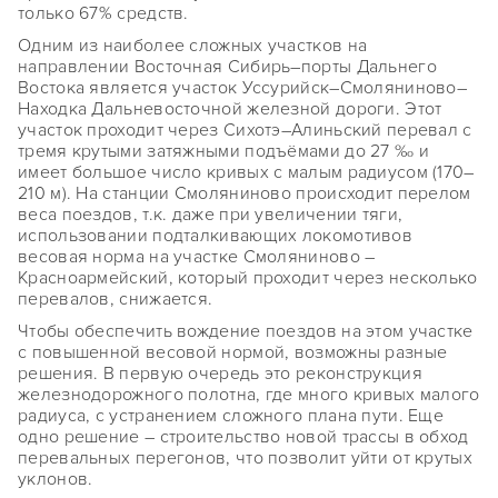
только 67% средств.
Одним из наиболее сложных участков на
направлении Восточная Сибирь–порты Дальнего
Востока является участок Уссурийск–Смоляниново–
Находка Дальневосточной железной дороги. Этот
участок проходит через Сихотэ–Алиньский перевал с
тремя крутыми затяжными подъёмами до 27 ‰ и
имеет большое число кривых с малым радиусом (170–
210 м). На станции Смоляниново происходит перелом
веса поездов, т.к. даже при увеличении тяги,
использовании подталкивающих локомотивов
весовая норма на участке Смоляниново –
Красноармейский, который проходит через несколько
перевалов, снижается.
Чтобы обеспечить вождение поездов на этом участке
с повышенной весовой нормой, возможны разные
решения. В первую очередь это реконструкция
железнодорожного полотна, где много кривых малого
радиуса, с устранением сложного плана пути. Еще
одно решение – строительство новой трассы в обход
перевальных перегонов, что позволит уйти от крутых
уклонов.