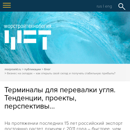
rus
|
eng
morproekt.ru
публикации
блог
бизнес на складах – как открыть свой склад и получать стабильную прибыль?
Терминалы для перевалки угля.
Тенденции, проекты,
перспективы…
На протяжении последних 15 лет российский экспорт
постоянно растет, причем с 2011 года – быстрее, чем